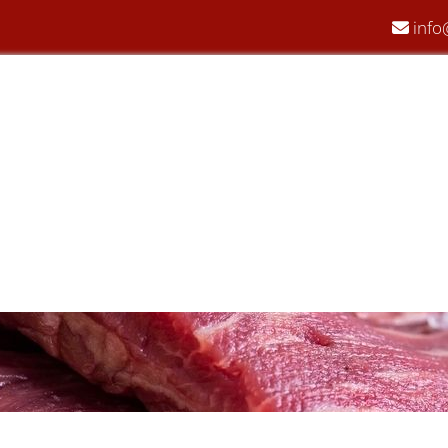
info
