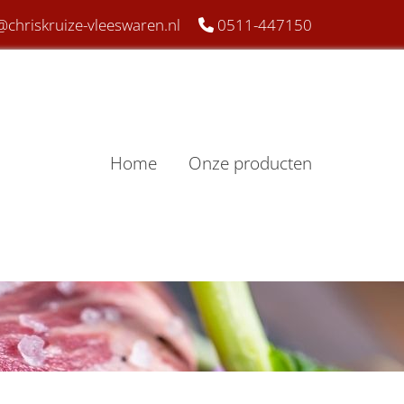
@chriskruize-vleeswaren.nl
0511-447150

Home
Onze producten